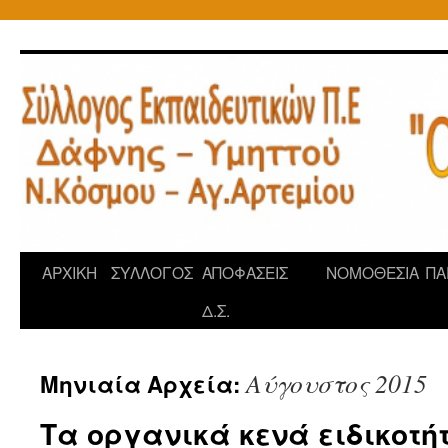
Μετάβαση
σε
περιεχόμενο
ΑΡΧΙΚΗ
ΣΥΛΛΟΓΟΣ
ΑΠΟΦΑΣΕΙΣ
ΝΟΜΟΘΕΣΙΑ
ΠΑ
Δ.Σ.
Αύγουστος 2015
Μηνιαία Αρχεία:
Τα οργανικά κενά ειδικοτήτ