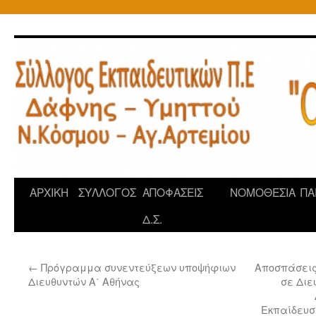
Μετάβαση
σε
περιεχόμενο
ΑΡΧΙΚΗ
ΣΥΛΛΟΓΟΣ
ΑΠΟΦΑΣΕΙΣ
ΝΟΜΟΘΕΣΙΑ
ΠΑ
Δ.Σ.
←
Πρόγραμμα συνεντεύξεων υποψήφιων
Αποσπάσεις
Διευθυντών Α΄ Αθήνας
σε Διε
Εκπαίδευση