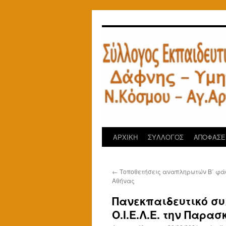
Μετάβαση
σε
περιεχόμενο
ΑΡΧΙΚΗ
ΣΥΛΛΟΓΟΣ
ΑΠΟΦΑΣΕΙ
←
Τοποθετήσεις αναπληρωτών Β΄ φάσ
Αθήνας
Πανεκπαιδευτικό συλ
Ο.Ι.Ε.Λ.Ε. την Παρα