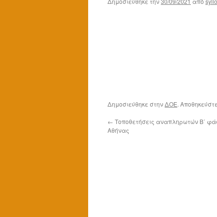
Δημοσιεύθηκε την
30/09/2021
από
syll
Δημοσιεύθηκε στην
ΔΟΕ
. Αποθηκεύστ
←
Τοποθετήσεις αναπληρωτών Β΄ φάσ
Αθήνας