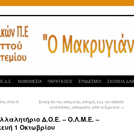
Σ Δ.Σ.
ΝΟΜΟΘΕΣΙΑ
ΠΑΡΑΤΑΞΕΙΣ
ΣΥΝΔΕΣΜΟΙ
ΣΧΟΛΕΙΑ Δ/ΝΣ
ης στην Α΄
Συνέχιση της απεργίας αποχής έως την έκδοση
τελεσίδικης απόφασης από το Εφετείο
→
λαλητήριο Δ.Ο.Ε. – Ο.Λ.Μ.Ε. –
σκευή 1 Οκτωβρίου