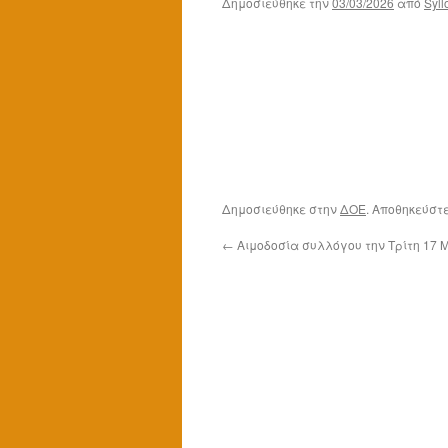
Δημοσιεύθηκε την
03/03/2026
από
Syll
Δημοσιεύθηκε στην
ΔΟΕ
. Αποθηκεύστ
←
Αιμοδοσία συλλόγου την Τρίτη 17 