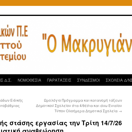
Σ Δ.Σ.
ΝΟΜΟΘΕΣΙΑ
ΠΑΡΑΤΑΞΕΙΣ
ΣΥΝΔΕΣΜΟΙ
ΣΧΟΛΕΙΑ Δ/ΝΣ
άδων Ειδικής
Ωρολόγιο Πρόγραμμα και κατανομή τάξεων
ωτοβάθμιας
Δημοτικού Σχολείου στα 4/θέσια και άνω Ενιαίου
Τύπου Ολοήμερα Δημοτικά Σχολεία
→
ς στάσης εργασίας την Τρίτη 14/7/26
γματική αναθεώρηση