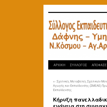
Μετάβαση
σε
περιεχόμενο
ΑΡΧΙΚΗ
ΣΥΛΛΟΓΟΣ
ΑΠΟΦΑΣΕΙ
←
Σχολικές Μεταβολές Σχολικών Μον
Αγωγής και Εκπαίδευσης (ΣΜΕΑΕ) Πρ
Εκπαίδευσης
Κήρυξη πανελλαδική
ενάντια στη συντα