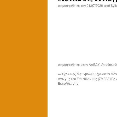
Δημοσιεύθηκε την
01/07/2026
από
Syll
Δημοσιεύθηκε στην
ΑΔΕΔΥ
. Αποθηκεύ
←
Σχολικές Μεταβολές Σχολικών Μον
Αγωγής και Εκπαίδευσης (ΣΜΕΑΕ) Πρ
Εκπαίδευσης