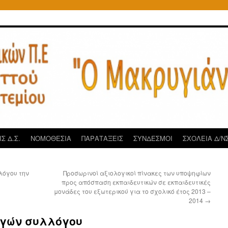
Σ Δ.Σ.
ΝΟΜΟΘΕΣΙΑ
ΠΑΡΑΤΑΞΕΙΣ
ΣΥΝΔΕΣΜΟΙ
ΣΧΟΛΕΙΑ Δ/ΝΣ
λόγου την
Προσωρινοί αξιολογικοί πίνακες των υποψηφίων
προς απόσπαση εκπαιδευτικών σε εκπαιδευτικές
μονάδες του εξωτερικού για το σχολικό έτος 2013 –
2014
→
ογών συλλόγου