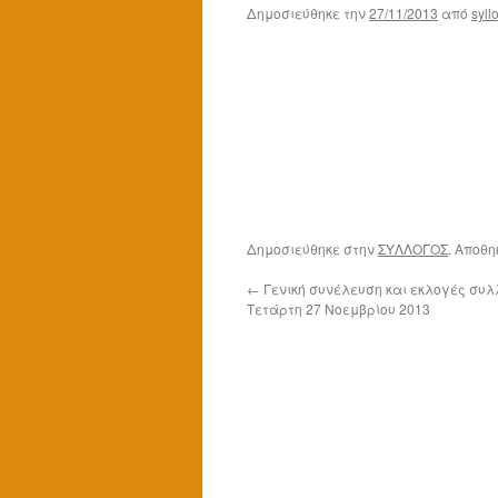
Δημοσιεύθηκε την
27/11/2013
από
syll
Δημοσιεύθηκε στην
ΣΥΛΛΟΓΟΣ
. Αποθ
←
Γενική συνέλευση και εκλογές συλ
Τετάρτη 27 Νοεμβρίου 2013