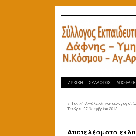
Μετάβαση
σε
περιεχόμενο
ΑΡΧΙΚΗ
ΣΥΛΛΟΓΟΣ
ΑΠΟΦΑΣΕΙ
←
Γενική συνέλευση και εκλογές συλ
Τετάρτη 27 Νοεμβρίου 2013
Αποτελέσματα εκλ